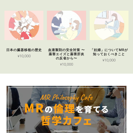
日本の臓器移植の歴史
血液製剤の安全対策 〜
「妊婦」についてMRが
薬害エイズと薬害肝炎
知っておくべきこと
¥10,000
の反省から〜
¥10,000
¥10,000